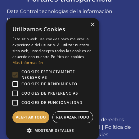
Data Control tecnologías de la información
Davel
×
Coremsa online
Utilizamos Cookies
Levelcom
Este sitio web usa cookies para mejorar la
experiencia del usuario. Al utilizar nuestro
sitio web, usted acepta todas las cookies de
acuerdo con nuestra Política de cookies.
Más información
COOKIES ESTRICTAMENTE
NECESARIAS
COOKIES DE RENDIMIENTO
COOKIES DE PREFERENCIAS
COOKIES DE FUNCIONALIDAD
ACEPTAR TODO
RECHAZAR TODO
© 2024 Grupo Coremsa. Todos los derechos
reservados. |
Mapa Web
|
Aviso Legal
|
Política de
MOSTRAR DETALLES
Privacidad
|
Política de Cookies