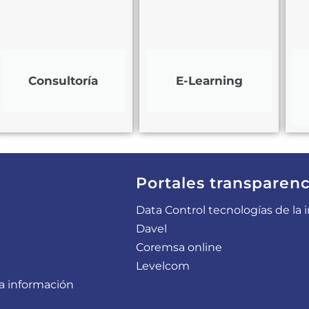
Consultoría
E-Learning
Portales transparenc
Data Control tecnologías de la
Davel
Coremsa online
Levelcom
a información​