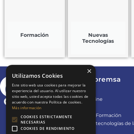
Formación
Nuevas
Tecnologías
×
Utilizamos Cookies
Grupo Coremsa
Este sitio web usa cookies para mejorar la
experiencia del usuario. Al utilizar nuestro
Cesur
sitio web, usted acepta todas las cookies de
Coremsa Online
acuerdo con nuestra Política de cookies.
Levelcom
Más información
Data Control Formación
COOKIES ESTRICTAMENTE
NECESARIAS
Data Control tecnologías de l
COOKIES DE RENDIMIENTO
Davel